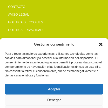
CONTACTO
AVISO LEGAL
POLÍTICA DE COOKIES
POLÍTICA PRIVACIDAD
Gestionar consentimiento
CONTACTO
Para ofrecer las mejores experiencias, utilizamos tecnologías como las
cookies para almacenar y/o acceder a la información del dispositivo. El
Alto de San Antón, s/n Polg. Salcedillo TRÁPAGA
consentimiento de estas tecnologías nos permitirá procesar datos como el
Tel. 944 937 400
comportamiento de navegación o las identificaciones únicas en este sitio.
No consentir o retirar el consentimiento, puede afectar negativamente a
zaitegui@zaitegui.com
ciertas características y funciones.
Aceptar
HORARIO
Denegar
Lunes a Viernes: