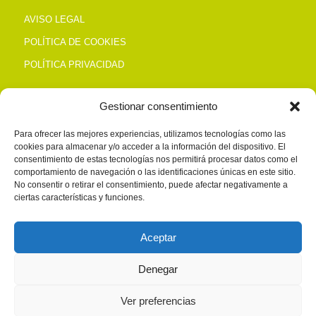
AVISO LEGAL
POLÍTICA DE COOKIES
POLÍTICA PRIVACIDAD
Gestionar consentimiento
CONTACTO
Para ofrecer las mejores experiencias, utilizamos tecnologías como las
cookies para almacenar y/o acceder a la información del dispositivo. El
Alto de San Antón, s/n Polg. Salcedillo TRÁPAGA
consentimiento de estas tecnologías nos permitirá procesar datos como el
Tel. 944 937 400
comportamiento de navegación o las identificaciones únicas en este sitio.
No consentir o retirar el consentimiento, puede afectar negativamente a
zaitegui@zaitegui.com
ciertas características y funciones.
Aceptar
HORARIO
Denegar
Lunes a Viernes:
8:30 a 13:00
Ver preferencias
15:00 a 18:30