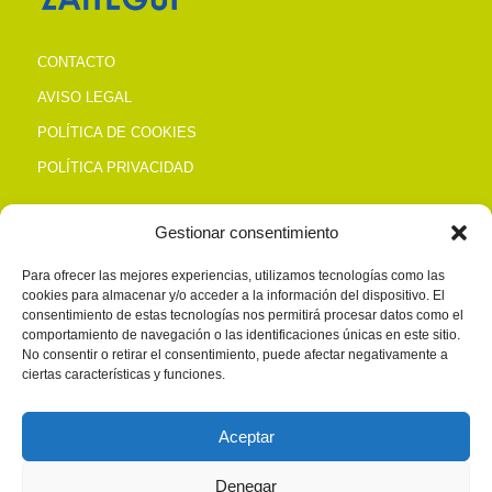
CONTACTO
AVISO LEGAL
POLÍTICA DE COOKIES
POLÍTICA PRIVACIDAD
Gestionar consentimiento
CONTACTO
Para ofrecer las mejores experiencias, utilizamos tecnologías como las
cookies para almacenar y/o acceder a la información del dispositivo. El
Alto de San Antón, s/n Polg. Salcedillo TRÁPAGA
consentimiento de estas tecnologías nos permitirá procesar datos como el
Tel. 944 937 400
comportamiento de navegación o las identificaciones únicas en este sitio.
No consentir o retirar el consentimiento, puede afectar negativamente a
zaitegui@zaitegui.com
ciertas características y funciones.
Aceptar
HORARIO
Denegar