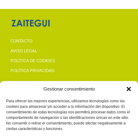
CONTACTO
AVISO LEGAL
POLÍTICA DE COOKIES
POLÍTICA PRIVACIDAD
Gestionar consentimiento
CONTACTO
Para ofrecer las mejores experiencias, utilizamos tecnologías como las
cookies para almacenar y/o acceder a la información del dispositivo. El
Alto de San Antón, s/n Polg. Salcedillo TRÁPAGA
consentimiento de estas tecnologías nos permitirá procesar datos como el
Tel. 944 937 400
comportamiento de navegación o las identificaciones únicas en este sitio.
No consentir o retirar el consentimiento, puede afectar negativamente a
zaitegui@zaitegui.com
ciertas características y funciones.